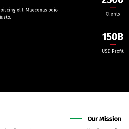
piscing elit. Maecenas odio
Clients
justo.
150
B
USD Profit
Our Mission