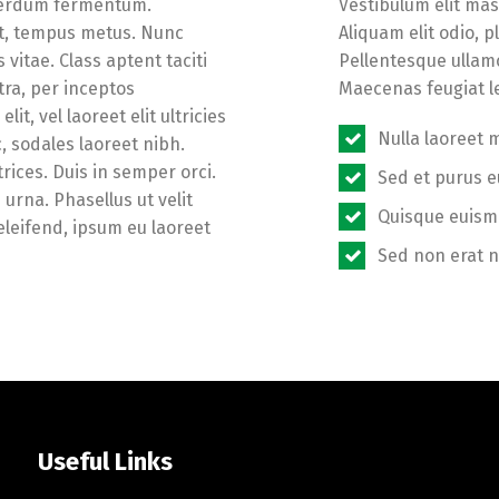
nterdum fermentum.
Vestibulum elit mas
et, tempus metus. Nunc
Aliquam elit odio, 
vitae. Class aptent taciti
Pellentesque ullamc
tra, per inceptos
Maecenas feugiat le
, vel laoreet elit ultricies
Nulla laoreet 
, sodales laoreet nibh.
rices. Duis in semper orci.
Sed et purus e
 urna. Phasellus ut velit
Quisque euism
 eleifend, ipsum eu laoreet
Sed non erat n
Useful Links