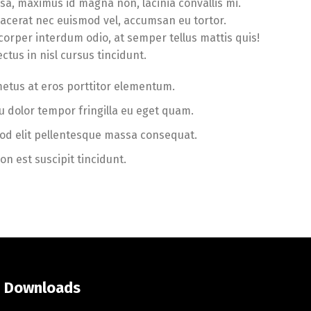
sa, maximus id magna non, lacinia convallis mi.
placerat nec euismod vel, accumsan eu tortor.
orper interdum odio, at semper tellus mattis quis!
ctus in nisl cursus tincidunt.
metus at eros porttitor elementum.
u dolor tempor fringilla eu eget quam.
od elit pellentesque massa consequat.
on est suscipit tincidunt.
Downloads