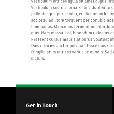
Vestibulum ultrices ligula sit amet augue i
Vestibulum sed nisi ornare, tincidunt ante 
pellentesque purus odio, eu dictum mi luctus 
sociosqu ad litora torquent per conubia nos
himenaeos. Maecenas fermentum interdum elit
quis. Nam massa nisl, bibendum ut lectus ac
Praesent cursus mauris at purus volutpat ult
Duis ultricies auctor pulvinar. Fusce quis orci
fringilla enim ultrices varius ac et odio. Sed
dictum.
Get in Touch