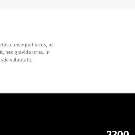
metus consequat lacus, ac
t, nec gravida urna. In
stie vulputate.
2300